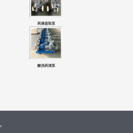
药液提取泵
酸洗药渣泵
m