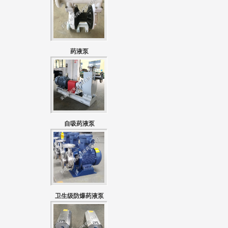
药液泵
自吸药液泵
卫生级防爆药液泵