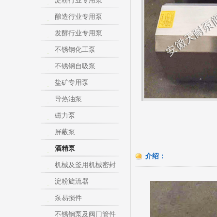
淀粉行业专用泵
酿造行业专用泵
发酵行业专用泵
不锈钢化工泵
不锈钢自吸泵
盐矿专用泵
导热油泵
磁力泵
屏蔽泵
酒精泵
介绍：
机械及釜用机械密封
淀粉旋流器
泵易损件
不锈钢泵及阀门管件