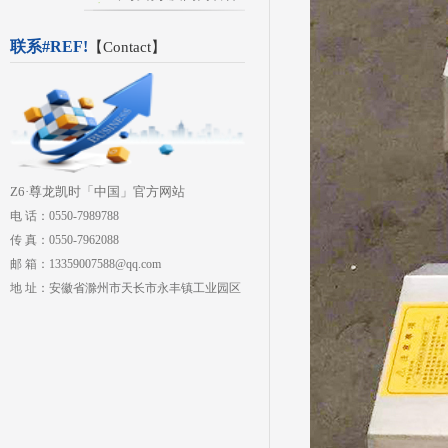
联系#REF!
【
Contact
】
Z6·尊龙凯时「中国」官方网站
电 话：0550-7989788
传 真：0550-7962088
邮 箱：13359007588@qq.com
地 址：安徽省滁州市天长市永丰镇工业园区