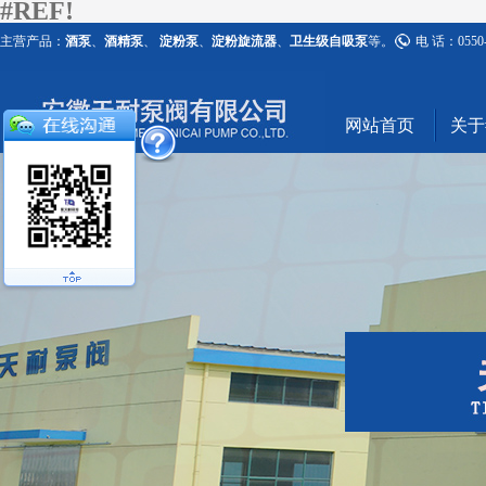
#REF!
主营产品：
酒泵
、
酒精泵
、
淀粉泵
、
淀粉旋流器
、
卫生级自吸泵
等。
电 话：0550-
网站首页
关于#