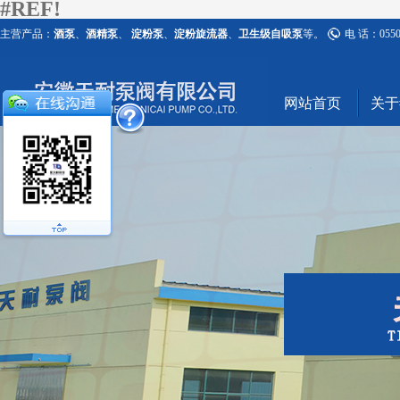
#REF!
主营产品：
酒泵
、
酒精泵
、
淀粉泵
、
淀粉旋流器
、
卫生级自吸泵
等。
电 话：0550-
网站首页
关于#