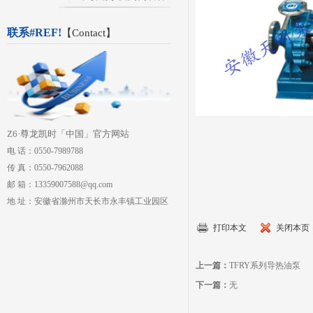
联系#REF!
【
Contact
】
Z6·尊龙凯时「中国」官方网站
电 话：0550-7989788
传 真：0550-7962088
邮 箱：13359007588@qq.com
地 址：安徽省滁州市天长市永丰镇工业园区
打印本文
关闭本页
上一篇：
TFRY系列导热油泵
下一篇：
无